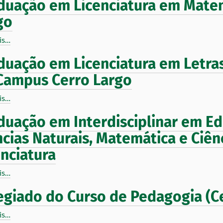
duação em Licenciatura em Mate
go
is…
duação em Licenciatura em Letra
Campus Cerro Largo
is…
duação em Interdisciplinar em E
ncias Naturais, Matemática e Ciên
enciatura
is…
egiado do Curso de Pedagogia (C
is…