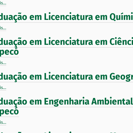
is…
duação em Licenciatura em Quím
is…
duação em Licenciatura em Ciênci
pecó
is…
duação em Licenciatura em Geog
is…
duação em Engenharia Ambiental 
pecó
is…