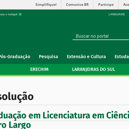
Simplifique!
Comunica BR
Participe
Ace
 para o rodapé
4
LANGUAGE
Pós-Graduação
Pesquisa
Extensão e Cultura
Estuda
ERECHIM
LARANJEIRAS DO SUL
solução
duação em Licenciatura em Ciênc
ro Largo