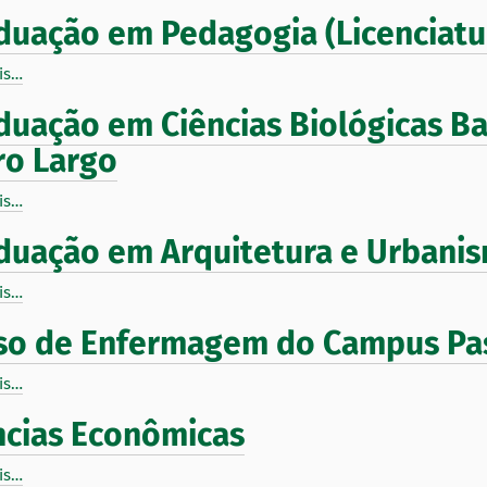
duação em Pedagogia (Licenciatu
is…
duação em Ciências Biológicas B
ro Largo
is…
duação em Arquitetura e Urbani
is…
so de Enfermagem do Campus Pa
is…
ncias Econômicas
is…