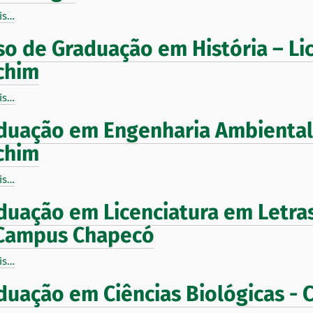
is…
so de Graduação em História – Li
chim
is…
duação em Engenharia Ambiental 
chim
is…
duação em Licenciatura em Letra
Campus Chapecó
is…
duação em Ciências Biológicas - 