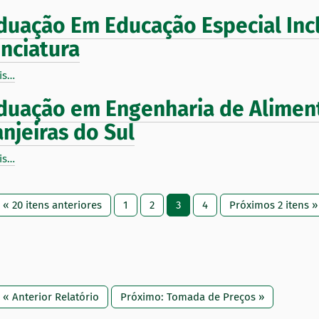
duação Em Educação Especial Inc
enciatura
is…
duação em Engenharia de Alimen
anjeiras do Sul
is…
« 20 itens anteriores
1
2
3
4
Próximos 2 itens »
« Anterior Relatório
Próximo: Tomada de Preços »