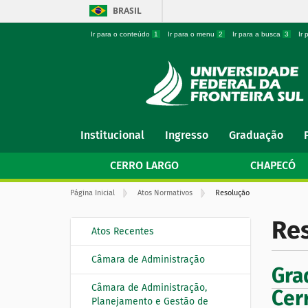
BRASIL
Ir para o conteúdo
1
Ir para o menu
2
Ir para a busca
3
Ir
N
Institucional
Ingresso
Graduação
a
v
CERRO LARGO
CHAPECÓ
e
g
V
Página Inicial
Atos Normativos
Resolução
a
o
ç
c
Re
ê
ã
Atos Recentes
N
e
o
s
a
t
Câmara de Administração
á
v
Gra
a
e
q
Câmara de Administração,
Cer
u
g
Planejamento e Gestão de
i