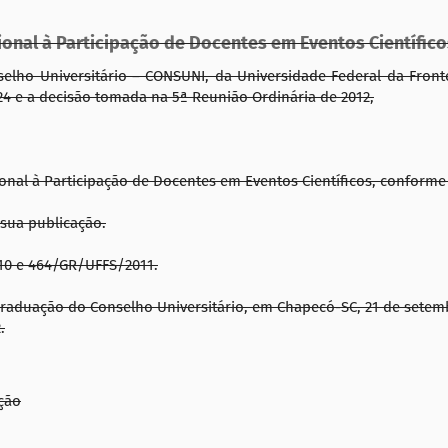
onal à Participação de Docentes em Eventos Científico
ho Universitário – CONSUNI, da Universidade Federal da Frontei
4 e a decisão tomada na 5ª Reunião Ordinária de 2012,
onal à Participação de Docentes em Eventos Científicos, conforme
 sua publicação.
10 e 464/GR/UFFS/2011.
raduação do Conselho Universitário, em Chapecó-SC, 21 de setem
.
ção