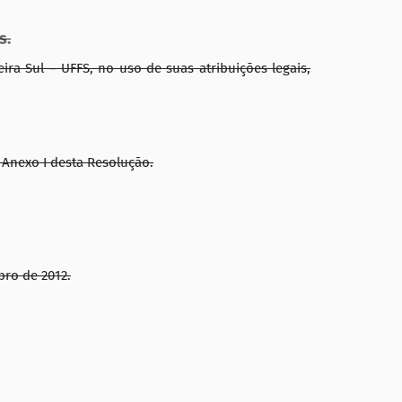
s.
ra Sul – UFFS, no uso de suas atribuições legais,
 Anexo I desta Resolução.
bro de 2012.