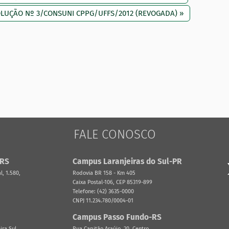
OLUÇÃO Nº 3/CONSUNI CPPG/UFFS/2012 (REVOGADA) »
FALE CONOSCO
-RS
Campus Laranjeiras do Sul-PR
, 1.580,
Rodovia BR 158 - Km 405
Caixa Postal-106, CEP 85319-899
Telefone: (42) 3635-0000
CNPJ 11.234.780/0004-01
Campus Passo Fundo-RS
ira Sul,
Rua Capitão Araújo, 20, Centro,