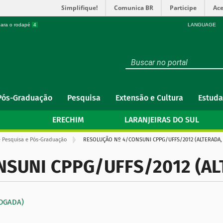
Simplifique!
Comunica BR
Participe
Ace
 para o rodapé
4
LANGUAGE
Pós-Graduação
Pesquisa
Extensão e Cultura
Estuda
ERECHIM
LARANJEIRAS DO SUL
 Pesquisa e Pós-Graduação
RESOLUÇÃO Nº 4/CONSUNI CPPG/UFFS/2012 (ALTERADA,
SUNI CPPG/UFFS/2012 (AL
VOGADA)