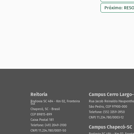
Próximo: RES
Reitoria
Campus Cerro Largo
Rodovia SC 484 - Km 02, Fronteira
Rua Jacob Reinaldo Haupenthal
Sul
São Pedro, CEP 97900-000
Chapecó, SC - Brasil
Telefone: (55) 3359-3950
CEP 89815-899
CNPJ 11.234.780/0003-12
Caixa Postal 181
Telefone: (49) 2049-3100
Campus Chapecó-SC
CNPJ 11.234.780/0001-50
Rodovia SC 484 - Km 02, Fronte