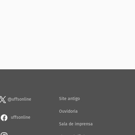
Site antigo
@uffsonline
Ouvidoria
uffsonline
Sala de imprensa