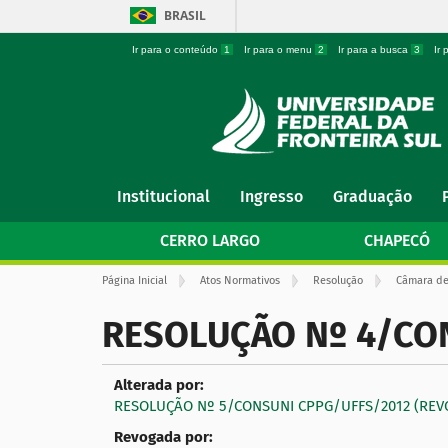
BRASIL
Ir para o conteúdo
1
Ir para o menu
2
Ir para a busca
3
Ir
N
Institucional
Ingresso
Graduação
a
v
CERRO LARGO
CHAPECÓ
e
g
V
Página Inicial
Atos Normativos
Resolução
Câmara de
a
o
ç
c
RESOLUÇÃO Nº 4/CON
ê
ã
e
o
s
t
Alterada por:
á
a
RESOLUÇÃO Nº 5/CONSUNI CPPG/UFFS/2012 (RE
q
u
Revogada por:
i