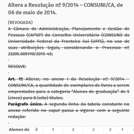
Altera a Resolução nº 9/2014 – CONSUNI/CA, de
06 de maio de 2014.
(REVOGADA)
A Câmara de Administração, Planejamento e Gestão de
Pessoas (CAPGP) do Conselho Universitário (CONSUNI) da
Universidade Federal da Fronteira Sul (UFFS), no uso de
suas atribuições legais, considerando o Processo nº
23205.005190/2015-45;
RESOLVE:
Art. 1º
Alterar, no anexo I da Resolução nº 9/2014 –
CONSUNI/CA, a quantidade de exemplares de livros a serem
emprestados para a categoria “Alunos de graduação” de 5
(cinco) para 8 (oito) títulos.
Parágrafo único.
A segunda linha da tabela constante no
anexo referido no
caput
passa a vigorar com a seguinte
redação:
Alunos de
8
1
2
2
2
1