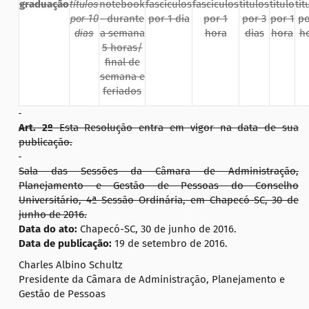
graduação
títulos
notebook
fascículos
fascículos
títulos
título
tít
por 10
- durante
por 1 dia
por 1
por 3
por 1
po
dias
a semana
hora
dias
hora
h
5 horas/
final de
semana e
feriados
Art.
2
º
Esta Resolução entra em vigor na data de sua
publicação.
Sala das Sessões da Câmara de Administração,
Planejamento e Gestão de Pessoas do Conselho
Universitário, 4ª Sessão Ordinária, em Chapecó-SC, 30 de
junho de 2016.
Data do ato:
Chapecó-SC, 30 de junho de 2016.
Data de publicação:
19 de setembro de 2016.
Charles Albino Schultz
Presidente da Câmara de Administração, Planejamento e
Gestão de Pessoas