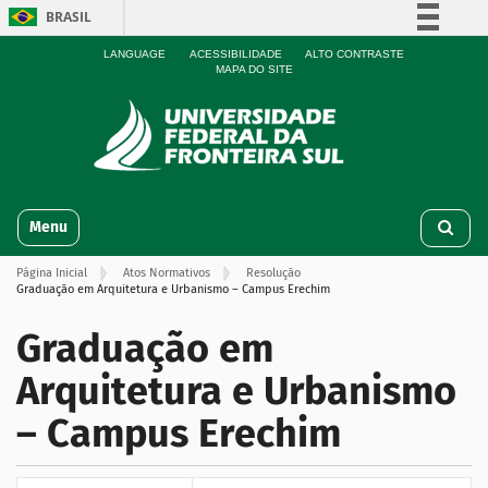
BRASIL
Simplifique!
LANGUAGE
ACESSIBILIDADE
ALTO CONTRASTE
MAPA DO SITE
Comunica BR
Participe
Acesso à informação
Legislação
N
Canais
Toggle navigation
a
v
Página Inicial
Atos Normativos
Resolução
e
Graduação em Arquitetura e Urbanismo – Campus Erechim
g
a
Graduação em
ç
ã
Arquitetura e Urbanismo
o
– Campus Erechim