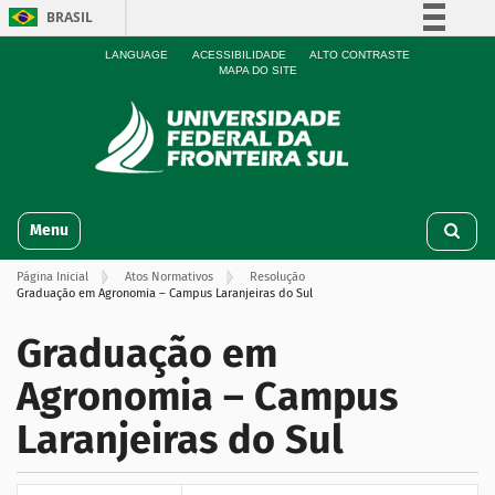
BRASIL
Simplifique!
LANGUAGE
ACESSIBILIDADE
ALTO CONTRASTE
MAPA DO SITE
Comunica BR
Participe
Acesso à informação
Legislação
N
Canais
Toggle navigation
a
v
Página Inicial
Atos Normativos
Resolução
e
Graduação em Agronomia – Campus Laranjeiras do Sul
g
a
Graduação em
ç
ã
Agronomia – Campus
o
Laranjeiras do Sul