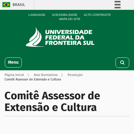
BRASIL
Simplifique!
LANGUAGE
ACESSIBILIDADE
ALTO CONTRASTE
MAPA DO SITE
Comunica BR
Participe
Acesso à informação
Legislação
N
Canais
Toggle navigation
a
v
Página Inicial
Atos Normativos
Resolução
e
Comitê Assessor de Extensão e Cultura
g
a
Comitê Assessor de
ç
ã
Extensão e Cultura
o