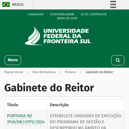
BRASIL
Simplifique!
LANGUAGE
ACESSIBILIDADE
ALTO CONTRASTE
MAPA DO SITE
Comunica BR
Participe
Acesso à informação
Legislação
N
Canais
Toggle navigation
a
v
Página Inicial
Atos Normativos
Portaria
Gabinete do Reitor
e
g
Gabinete do Reitor
a
ç
ã
o
Título
Descrição
PORTARIA Nº
ESTABELECE UNIDADES DE EXECUÇÃO
3746/GR/UFFS/2024
DO PROGRAMA DE GESTÃO E
DESEMPENHO NO ÂMBITO DA