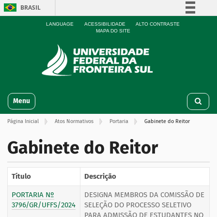
BRASIL
Simplifique!
LANGUAGE
ACESSIBILIDADE
ALTO CONTRASTE
MAPA DO SITE
Comunica BR
Participe
Acesso à informação
Legislação
N
Canais
Toggle navigation
a
v
Página Inicial
Atos Normativos
Portaria
Gabinete do Reitor
e
g
Gabinete do Reitor
a
ç
ã
o
Título
Descrição
PORTARIA Nº
DESIGNA MEMBROS DA COMISSÃO DE
3796/GR/UFFS/2024
SELEÇÃO DO PROCESSO SELETIVO
PARA ADMISSÃO DE ESTUDANTES NO