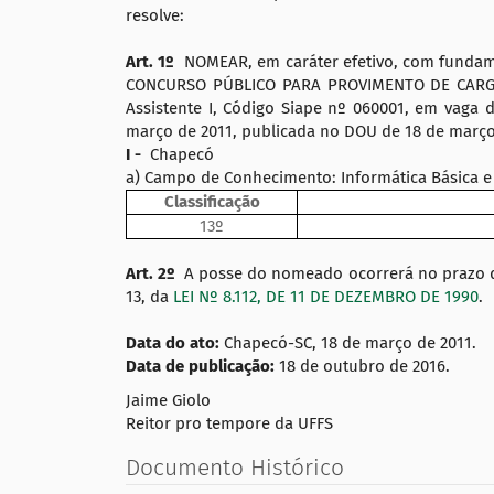
:
resolve:
Art. 1º
NOMEAR, em caráter efetivo, com fundamen
CONCURSO PÚBLICO PARA PROVIMENTO DE CARG
Assistente I, Código Siape nº 060001, em vaga
março de 2011, publicada no DOU de 18 de março 
I -
Chapecó
a) Campo de Conhecimento: Informática Básica e E
Classificação
13º
Art. 2º
A posse do nomeado ocorrerá no prazo de 
13, da
LEI Nº 8.112, DE 11 DE DEZEMBRO DE 1990
.
Data do ato:
Chapecó-SC, 18 de março de 2011.
Data de publicação:
18 de outubro de 2016.
Jaime Giolo
Reitor pro tempore da UFFS
Documento Histórico