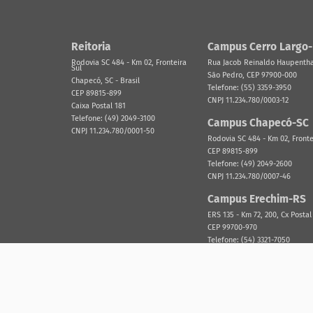
Reitoria
Campus Cerro Largo
Rodovia SC 484 - Km 02, Fronteira
Rua Jacob Reinaldo Haupenthal
Sul
São Pedro, CEP 97900-000
Chapecó, SC - Brasil
Telefone: (55) 3359-3950
CEP 89815-899
CNPJ 11.234.780/0003-12
Caixa Postal 181
Telefone: (49) 2049-3100
Campus Chapecó-SC
CNPJ 11.234.780/0001-50
Rodovia SC 484 - Km 02, Fronte
CEP 89815-899
Telefone: (49) 2049-2600
CNPJ 11.234.780/0007-46
Campus Erechim-RS
ERS 135 - Km 72, 200, Cx Postal
CEP 99700-970
Telefone: (54) 3321-7050
CNPJ 11.234.780/0002-31