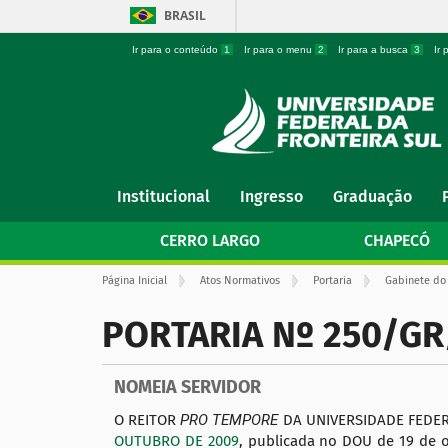
BRASIL
Ir para o conteúdo
1
Ir para o menu
2
Ir para a busca
3
Ir
N
Institucional
Ingresso
Graduação
a
v
CERRO LARGO
CHAPECÓ
e
g
V
Página Inicial
Atos Normativos
Portaria
Gabinete do 
a
o
ç
c
PORTARIA Nº 250/GR
ê
ã
e
o
s
t
NOMEIA SERVIDOR
á
a
q
O REITOR
PRO TEMPORE
DA UNIVERSIDADE FEDERA
u
OUTUBRO DE 2009
, publicada no DOU de 19 de 
i