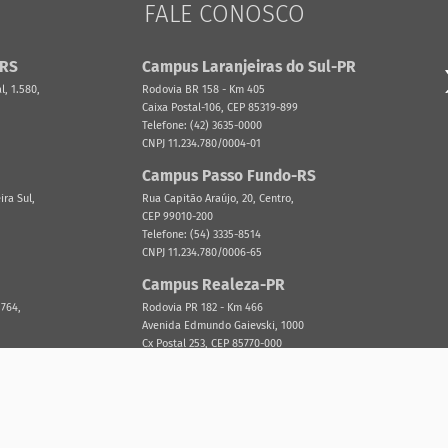
FALE CONOSCO
-RS
Campus Laranjeiras do Sul-PR
, 1.580,
Rodovia BR 158 - Km 405
Caixa Postal-106, CEP 85319-899
Telefone: (42) 3635-0000
CNPJ 11.234.780/0004-01
Campus Passo Fundo-RS
ira Sul,
Rua Capitão Araújo, 20, Centro,
CEP 99010-200
Telefone: (54) 3335-8514
CNPJ 11.234.780/0006-65
Campus Realeza-PR
 764,
Rodovia PR 182 - Km 466
Avenida Edmundo Gaievski, 1000
Cx Postal 253, CEP 85770-000
Telefone: (46) 3543-8300
CNPJ 11.234.780/0005-84