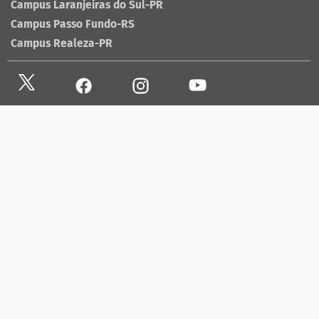
Campus Laranjeiras do Sul-PR
Campus Passo Fundo-RS
Campus Realeza-PR
Site antigo
Ouvidoria
Sala de imprensa
Lista telefônica UFFS
Dados abertos
contato@uffs.edu.br
UFFS contra o Aedes