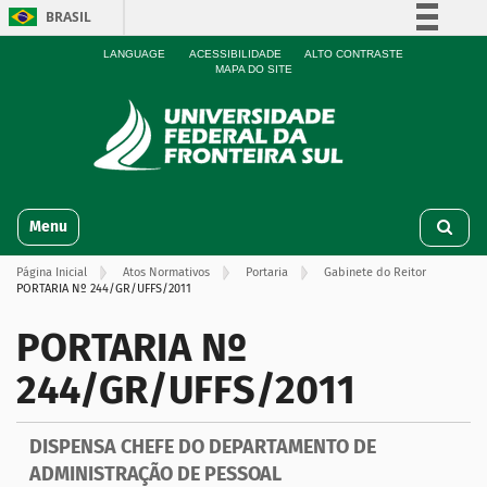
BRASIL
Simplifique!
LANGUAGE
ACESSIBILIDADE
ALTO CONTRASTE
MAPA DO SITE
Comunica BR
Participe
Acesso à informação
Legislação
N
Canais
Toggle navigation
a
v
Página Inicial
Atos Normativos
Portaria
Gabinete do Reitor
e
PORTARIA Nº 244/GR/UFFS/2011
g
a
PORTARIA Nº
ç
ã
244/GR/UFFS/2011
o
DISPENSA CHEFE DO DEPARTAMENTO DE
ADMINISTRAÇÃO DE PESSOAL