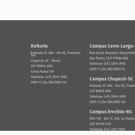
Reitoria
Campus Cerro Largo
Rodovia SC 484 - Km 02, Fronteira
Rua Jacob Reinaldo Haupenthal
Sul
São Pedro, CEP 97900-000
Chapecó, SC - Brasil
Telefone: (55) 3359-3950
CEP 89815-899
CNPJ 11.234.780/0003-12
Caixa Postal 181
Telefone: (49) 2049-3100
Campus Chapecó-SC
CNPJ 11.234.780/0001-50
Rodovia SC 484 - Km 02, Fronte
CEP 89815-899
Telefone: (49) 2049-2600
CNPJ 11.234.780/0007-46
Campus Erechim-RS
ERS 135 - Km 72, 200, Cx Postal
CEP 99700-970
Telefone: (54) 3321-7050
CNPJ 11.234.780/0002-31