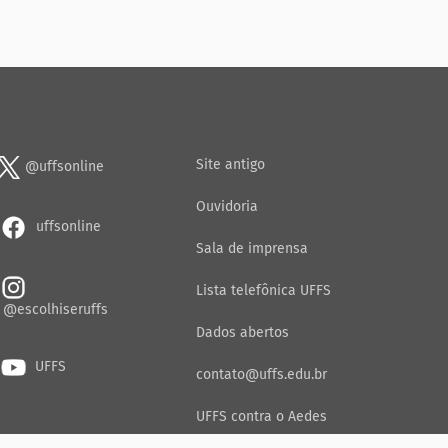
Site antigo
@uffsonline
Ouvidoria
uffsonline
Sala de imprensa
Lista telefônica UFFS
@escolhiseruffs
Dados abertos
UFFS
contato@uffs.edu.br
UFFS contra o Aedes