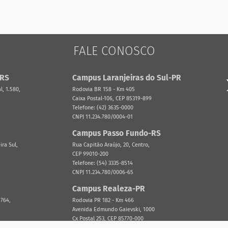
FALE CONOSCO
-RS
Campus Laranjeiras do Sul-PR
, 1.580,
Rodovia BR 158 - Km 405
Caixa Postal-106, CEP 85319-899
Telefone: (42) 3635-0000
CNPJ 11.234.780/0004-01
Campus Passo Fundo-RS
ira Sul,
Rua Capitão Araújo, 20, Centro,
CEP 99010-200
Telefone: (54) 3335-8514
CNPJ 11.234.780/0006-65
Campus Realeza-PR
 764,
Rodovia PR 182 - Km 466
Avenida Edmundo Gaievski, 1000
Cx Postal 253, CEP 85770-000
Telefone: (46) 3543-8300