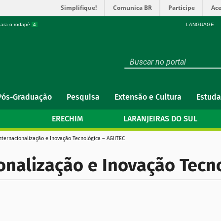
Simplifique!
Comunica BR
Participe
Ace
 para o rodapé
4
LANGUAGE
Pós-Graduação
Pesquisa
Extensão e Cultura
Estuda
ERECHIM
LARANJEIRAS DO SUL
nternacionalização e Inovação Tecnológica – AGIITEC
onalização e Inovação Tecn