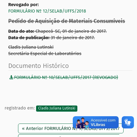
Revogado por:
FORMULÁRIO Nº 12/SELAB/UFFS/2018
Pedido de Aquisição de Materiais Consumíveis
Data do ato:
Chapecó-SC, 01 de janeiro de 2017.
Data de publicação:
31 de janeiro de 2017.
Cladis Juliana Lutinski
Secretária Especial de Laboratórios
Documento Histórico
FORMULÁRIO Nº 10/SELAB/UFFS/2017 (REVOGADO)
registrado em:
Cladis Juliana Lutinski
« Anterior FORMULÁRIO Nº 9/SELAB/UFFS/2017