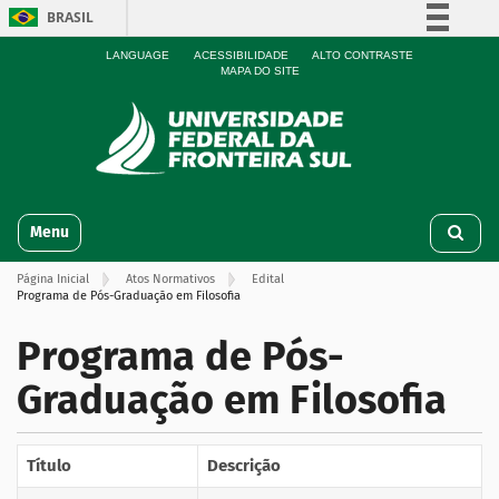
BRASIL
Simplifique!
LANGUAGE
ACESSIBILIDADE
ALTO CONTRASTE
MAPA DO SITE
Comunica BR
Participe
Acesso à informação
Legislação
N
Canais
Toggle navigation
a
v
Página Inicial
Atos Normativos
Edital
e
Programa de Pós-Graduação em Filosofia
g
a
Programa de Pós-
ç
ã
Graduação em Filosofia
o
Título
Descrição