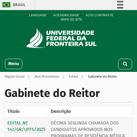
BRASIL
Simplifique!
LANGUAGE
ACESSIBILIDADE
ALTO CONTRASTE
MAPA DO SITE
Comunica BR
Participe
Acesso à informação
Legislação
N
Canais
Toggle navigation
a
v
Página Inicial
Atos Normativos
Edital
Gabinete do Reitor
e
g
Gabinete do Reitor
a
ç
ã
o
Título
Descrição
EDITAL Nº
DÉCIMA SEGUNDA CHAMADA DOS
142/GR/UFFS/2025
CANDIDATOS APROVADOS NOS
PROGRAMAS DE RESIDÊNCIA MÉDICA