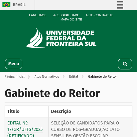
BRASIL
Simplifique!
LANGUAGE
ACESSIBILIDADE
ALTO CONTRASTE
MAPA DO SITE
Comunica BR
Participe
Acesso à informação
Legislação
N
Canais
Toggle navigation
a
v
Página Inicial
Atos Normativos
Edital
Gabinete do Reitor
e
g
Gabinete do Reitor
a
ç
ã
o
Título
Descrição
EDITAL Nº
SELEÇÃO DE CANDIDATOS PARA O
17/GR/UFFS/2025
CURSO DE PÓS-GRADUAÇÃO LATO
(RETIFICADO)
SENSU EM GESTÃO ESCOLAR