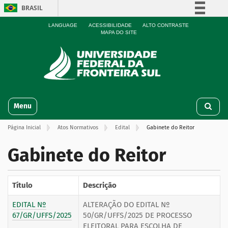
BRASIL
Simplifique!
LANGUAGE
ACESSIBILIDADE
ALTO CONTRASTE
MAPA DO SITE
Comunica BR
Participe
Acesso à informação
Legislação
N
Canais
Toggle navigation
a
v
Página Inicial
Atos Normativos
Edital
Gabinete do Reitor
e
g
Gabinete do Reitor
a
ç
ã
o
Título
Descrição
EDITAL Nº
ALTERAÇÃO DO EDITAL Nº
67/GR/UFFS/2025
50/GR/UFFS/2025 DE PROCESSO
ELEITORAL PARA ESCOLHA DE