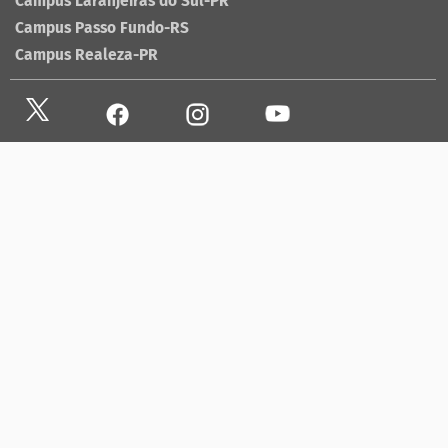
Campus Laranjeiras do Sul-PR
Campus Passo Fundo-RS
Campus Realeza-PR
Site antigo
Ouvidoria
Sala de imprensa
Lista telefônica UFFS
Dados abertos
contato@uffs.edu.br
UFFS contra o Aedes