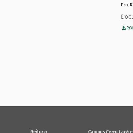
Pró-R
Doc
PO
Reitoria
Campus Cerro Largo