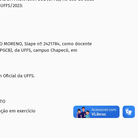
/UFFS/2023:
 MORENO, Siape nº 2421784, como docente
GCB), da UFFS, c
ampus
Chapecó, em
 Oficial da UFFS.
TTO
ação em exercício