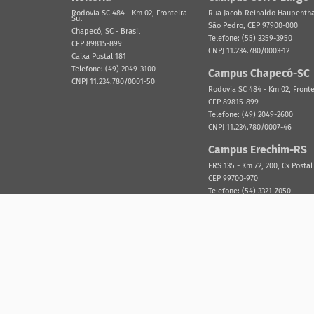
Rodovia SC 484 - Km 02, Fronteira
Rua Jacob Reinaldo Haupenthal
Sul
São Pedro, CEP 97900-000
Chapecó, SC - Brasil
Telefone: (55) 3359-3950
CEP 89815-899
CNPJ 11.234.780/0003-12
Caixa Postal 181
Telefone: (49) 2049-3100
Campus Chapecó-SC
CNPJ 11.234.780/0001-50
Rodovia SC 484 - Km 02, Fronte
CEP 89815-899
Telefone: (49) 2049-2600
CNPJ 11.234.780/0007-46
Campus Erechim-RS
ERS 135 - Km 72, 200, Cx Postal
CEP 99700-970
Telefone: (54) 3321-7050
CNPJ 11.234.780/0002-31