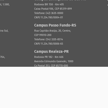
, 1.580,
Rodovia BR 158 - Km 405
Caixa Postal-106, CEP 85319-899
Telefone: (42) 3635-0000
CNPJ 11.234.780/0004-01
Campus Passo Fundo-RS
ira Sul,
Rua Capitão Araújo, 20, Centro,
CEP 99010-200
Telefone: (54) 3335-8514
CNPJ 11.234.780/0006-65
Campus Realeza-PR
 764,
Rodovia PR 182 - Km 466
Avenida Edmundo Gaievski, 1000
Cx Postal 253, CEP 85770-000
Telefone: (46) 3543-8300
CNPJ 11.234.780/0005-84