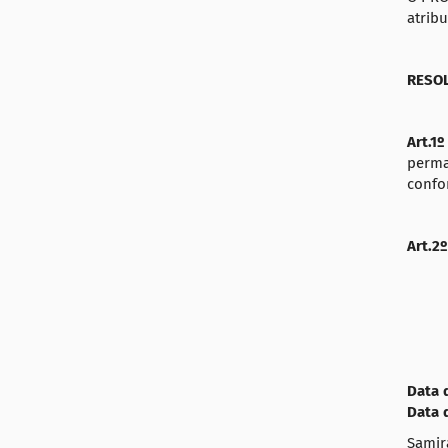
:
a
atrib
ç
ã
RESOL
o
Art.1º
perma
confo
Art.2º
Data 
Data 
Samir