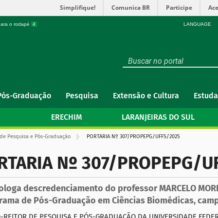
Simplifique!
Comunica BR
Participe
Ace
 para o rodapé
4
LANGUAGE
Pós-Graduação
Pesquisa
Extensão e Cultura
Estuda
ERECHIM
LARANJEIRAS DO SUL
 de Pesquisa e Pós-Graduação
PORTARIA Nº 307/PROPEPG/UFFS/2025
RTARIA Nº 307/PROPEPG/U
loga descredenciamento do professor MARCELO MOR
rama de Pós-Graduação em Ciências Biomédicas, cam
-REITOR DE PESQUISA E PÓS-GRADUAÇÃO DA UNIVERSIDADE FEDERAL