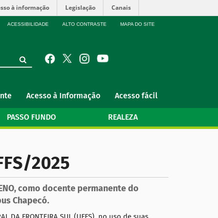
sso à informação
Legislação
Canais
ACESSIBILIDADE
ALTO CONTRASTE
MAPA DO SITE
nte
Acesso à Informação
Acesso fácil
PASSO FUNDO
REALEZA
FFS/2025
ENO, como docente permanente do
pus Chapecó.
 DA FRONTEIRA SUL (UFFS), no uso de suas