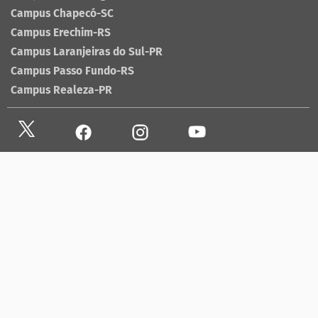
Campus Chapecó-SC
Campus Erechim-RS
Campus Laranjeiras do Sul-PR
Campus Passo Fundo-RS
Campus Realeza-PR
Site antigo
Ouvidoria
Sala de imprensa
Lista telefônica UFFS
Dados abertos
contato@uffs.edu.br
UFFS contra o Aedes