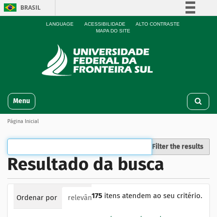
BRASIL
Simplifique!
LANGUAGE
ACESSIBILIDADE
ALTO CONTRASTE
MAPA DO SITE
Comunica BR
Participe
Acesso à informação
Legislação
N
Canais
Toggle navigation
a
v
Página Inicial
e
g
a
Filter the results
ç
Resultado da busca
ã
o
175
itens atendem ao seu critério.
Ordenar por
relevância
data (mais recente primeiro)