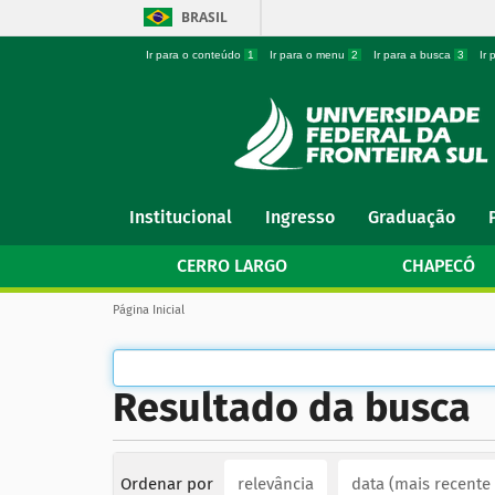
BRASIL
Ir para o conteúdo
1
Ir para o menu
2
Ir para a busca
3
Ir
N
Institucional
Ingresso
Graduação
a
v
CERRO LARGO
CHAPECÓ
e
g
V
Página Inicial
a
o
ç
c
ê
ã
e
o
Resultado da busca
s
t
á
a
q
u
Ordenar por
relevância
data (mais recente
i