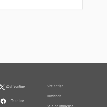
Site antigo
@uffsonline
Ouvidoria
uffsonline
Sala de imprensa