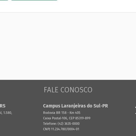
FALE CONOSCO
-RS
Campus Laranjeiras do Sul-PR
, 1.580,
Rodovia BR 158 - Km 405
Caixa Postal-106, CEP 85319-899
Telefone: (42) 3635-0000
CNPJ 11.234.780/0004-01