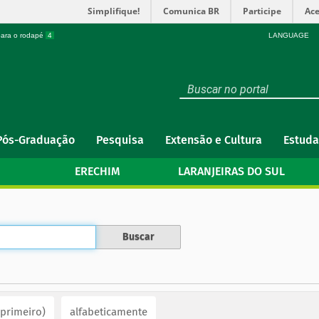
Simplifique!
Comunica BR
Participe
Ace
 para o rodapé
4
LANGUAGE
Pós-Graduação
Pesquisa
Extensão e Cultura
Estuda
ERECHIM
LARANJEIRAS DO SUL
 primeiro)
alfabeticamente