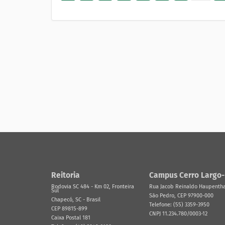
Reitoria
Campus Cerro Largo
Rodovia SC 484 - Km 02, Fronteira
Rua Jacob Reinaldo Haupenthal
Sul
São Pedro, CEP 97900-000
Chapecó, SC - Brasil
Telefone: (55) 3359-3950
CEP 89815-899
CNPJ 11.234.780/0003-12
Caixa Postal 181