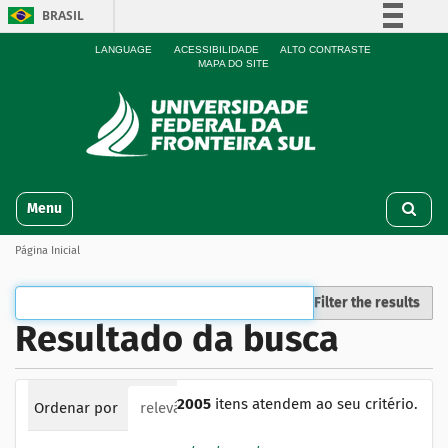
BRASIL
Simplifique!
LANGUAGE
ACESSIBILIDADE
ALTO CONTRASTE
MAPA DO SITE
Comunica BR
Participe
Acesso à informação
Legislação
N
Canais
Toggle navigation
a
v
Página Inicial
e
g
a
Filter the results
ç
Resultado da busca
ã
o
2005
itens atendem ao seu critério.
Ordenar por
relevância
data (mais recente primeiro)