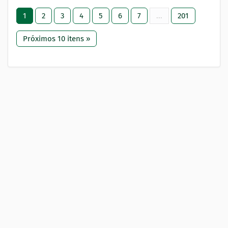
1
2
3
4
5
6
7
...
201
Próximos 10 itens »