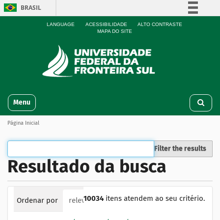
BRASIL
Simplifique!
LANGUAGE
ACESSIBILIDADE
ALTO CONTRASTE
MAPA DO SITE
Comunica BR
Participe
Acesso à informação
Legislação
N
Canais
Toggle navigation
a
v
Página Inicial
e
g
a
Filter the results
ç
Resultado da busca
ã
o
10034
itens atendem ao seu critério.
Ordenar por
relevância
data (mais recente primeiro)