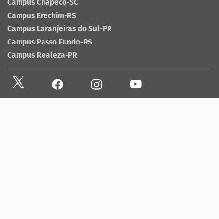
Campus Chapecó-SC
Campus Erechim-RS
Campus Laranjeiras do Sul-PR
Campus Passo Fundo-RS
Campus Realeza-PR
Site antigo
Ouvidoria
Sala de imprensa
Lista telefônica UFFS
Dados abertos
contato@uffs.edu.br
UFFS contra o Aedes