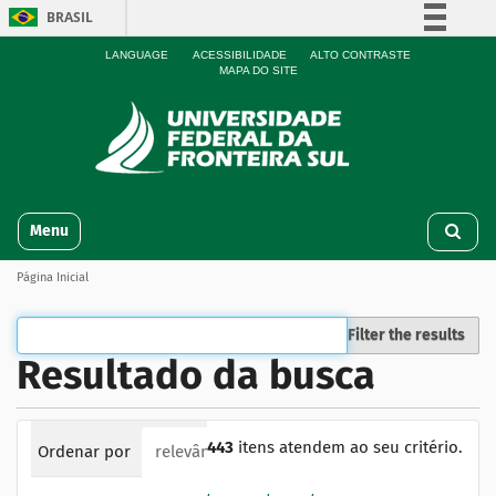
BRASIL
Simplifique!
LANGUAGE
ACESSIBILIDADE
ALTO CONTRASTE
MAPA DO SITE
Comunica BR
Participe
Acesso à informação
Legislação
N
Canais
Toggle navigation
a
v
Página Inicial
e
g
a
Filter the results
ç
Resultado da busca
ã
o
443
itens atendem ao seu critério.
Ordenar por
relevância
data (mais recente primeiro)