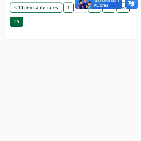
« 10 itens anteriores
1
...
42
43
44
45