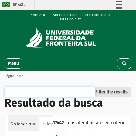
BRASIL
Simplifique!
LANGUAGE
ACESSIBILIDADE
ALTO CONTRASTE
MAPA DO SITE
Comunica BR
Participe
Acesso à informação
Legislação
N
Canais
Toggle navigation
a
v
Página Inicial
e
g
a
Filter the results
ç
Resultado da busca
ã
o
17442
itens atendem ao seu critério.
Ordenar por
relevância
data (mais recente primeiro)