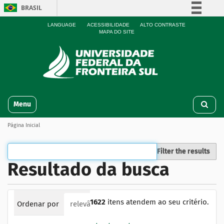
BRASIL
Simplifique!
LANGUAGE
ACESSIBILIDADE
ALTO CONTRASTE
MAPA DO SITE
Comunica BR
Participe
Acesso à informação
Legislação
N
Canais
Toggle navigation
a
v
Página Inicial
e
g
a
Filter the results
ç
Resultado da busca
ã
o
1622
itens atendem ao seu critério.
Ordenar por
relevância
data (mais recente primeiro)