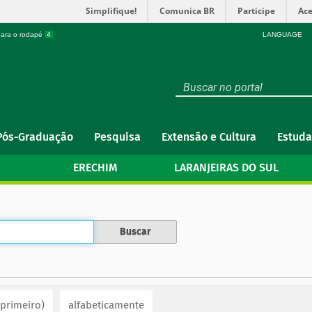
Simplifique!
Comunica BR
Participe
Ace
 para o rodapé
4
LANGUAGE
Pós-Graduação
Pesquisa
Extensão e Cultura
Estuda
ERECHIM
LARANJEIRAS DO SUL
 primeiro)
alfabeticamente