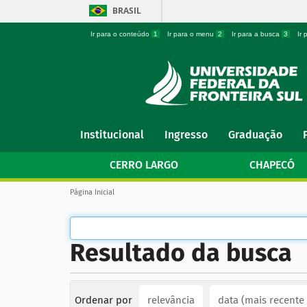
BRASIL
Ir para o conteúdo
1
Ir para o menu
2
Ir para a busca
3
Ir
N
Institucional
Ingresso
Graduação
a
v
CERRO LARGO
CHAPECÓ
e
g
V
Página Inicial
a
o
ç
c
ê
ã
e
o
Resultado da busca
s
t
á
a
q
u
Ordenar por
relevância
data (mais recente
i