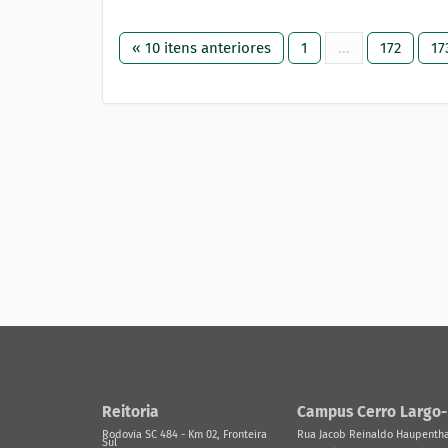
« 10 itens anteriores
1
...
172
17
Reitoria
Campus Cerro Largo
Rodovia SC 484 - Km 02, Fronteira
Rua Jacob Reinaldo Haupenthal
Sul