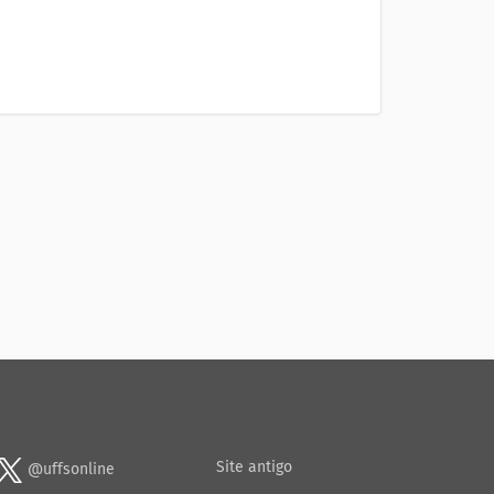
Site antigo
@uffsonline