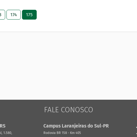
3
174
175
FALE CONOSCO
-RS
Campus Laranjeiras do Sul-PR
, 1.580,
Rodovia BR 158 - Km 405