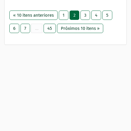
« 10 itens anteriores
1
2
3
4
5
6
7
...
45
Próximos 10 itens »