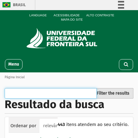
BRASIL
Simplifique!
LANGUAGE
ACESSIBILIDADE
ALTO CONTRASTE
MAPA DO SITE
Comunica BR
Participe
Acesso à informação
Legislação
N
Canais
Toggle navigation
a
v
Página Inicial
e
g
a
Filter the results
ç
Resultado da busca
ã
o
443
itens atendem ao seu critério.
Ordenar por
relevância
data (mais recente primeiro)