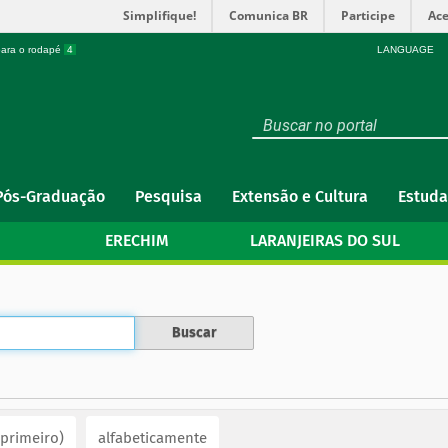
Simplifique!
Comunica BR
Participe
Ace
 para o rodapé
4
LANGUAGE
Pós-Graduação
Pesquisa
Extensão e Cultura
Estuda
ERECHIM
LARANJEIRAS DO SUL
 primeiro)
alfabeticamente