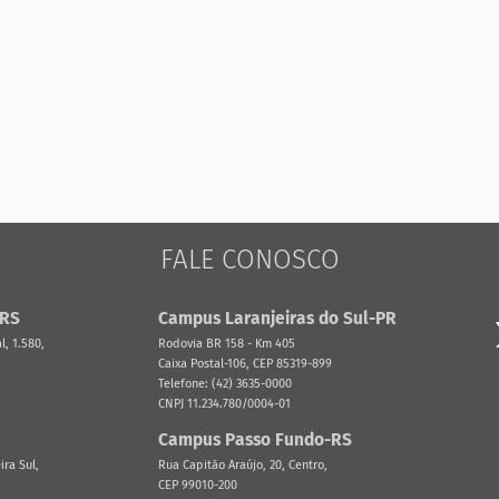
FALE CONOSCO
-RS
Campus Laranjeiras do Sul-PR
, 1.580,
Rodovia BR 158 - Km 405
Caixa Postal-106, CEP 85319-899
Telefone: (42) 3635-0000
CNPJ 11.234.780/0004-01
Campus Passo Fundo-RS
ira Sul,
Rua Capitão Araújo, 20, Centro,
CEP 99010-200