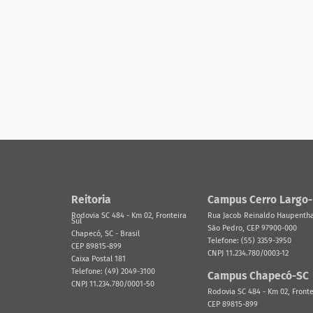
Reitoria
Campus Cerro Largo
Rodovia SC 484 - Km 02, Fronteira
Rua Jacob Reinaldo Haupenthal
Sul
São Pedro, CEP 97900-000
Chapecó, SC - Brasil
Telefone: (55) 3359-3950
CEP 89815-899
CNPJ 11.234.780/0003-12
Caixa Postal 181
Telefone: (49) 2049-3100
Campus Chapecó-SC
CNPJ 11.234.780/0001-50
Rodovia SC 484 - Km 02, Fronte
CEP 89815-899