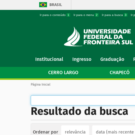
BRASIL
Ir para o conteúdo
1
Ir para o menu
2
Ir para a busca
3
Ir
N
Institucional
Ingresso
Graduação
a
v
CERRO LARGO
CHAPECÓ
e
g
V
Página Inicial
a
o
ç
c
ê
ã
e
o
Resultado da busca
s
t
á
a
q
u
Ordenar por
relevância
data (mais recente
i